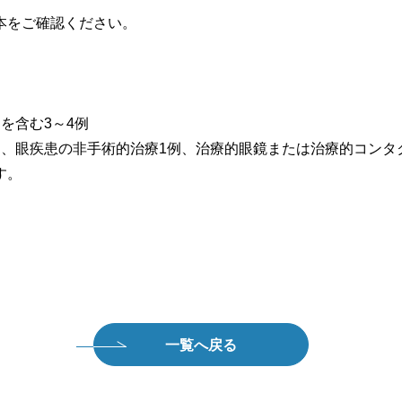
をご確認ください。
を含む3～4例
眼疾患の非手術的治療1例、治療的眼鏡または治療的コンタク
す。
一覧へ戻る