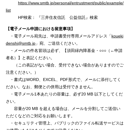
https://www.smtb.jp/personal/entrustment/public/example/
list
HP検索： 『三井住友信託 公益信託』検索
【電子メール申請における留意事項】
・電子メール宛先は、申請書受付専用メールアドレス「
koueki
denshi@smtb.jp
」宛、ご送信ください。
・メールの件名冒頭は必ず、【須田緑内障基金・○○○（←申請
者名）】と表記ください。
（この表記がない場合、受付できない場合がありますのでご
注意ください。）
・書式はWORD、EXCEL、PDF形式で、メールに添付してく
ださい。なお、郵便との併用は受付できません。
・電子メール1本あたりの容量は、必ず20 MB 以下としてくだ
さい。
容量が20 MB を超える場合は、メールを分割してご送信い
ただくなどのご対応をお願いします。
・セキュリティ管理上、パブリックのファイル転送サービスは