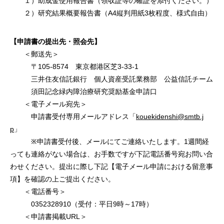
１）助成金使用報告書（領収証等の確証を添付ください。）
２）研究結果概要報告書（A4縦判用紙3枚程度、様式自由）
【申請書の提出先・照会先】
＜郵送先＞
〒105-8574 東京都港区芝3-33-1
三井住友信託銀行 個人資産受託業務部 公益信託チーム
須田記念緑内障治療研究奨励基金申請口
＜電子メール宛先＞
申請書受付専用メールアドレス「
kouekidenshi@smtb.j
p
」
※申請書受付後、メールにてご連絡いたします。1週間経
っても連絡がない場合は、お手数ですが下記電話番号宛お問い合
わせください。提出に際し下記【電子メール申請における留意事
項】を確認の上ご提出ください。
＜電話番号＞
0352328910（受付：平日9時～17時）
＜申請書掲載URL＞