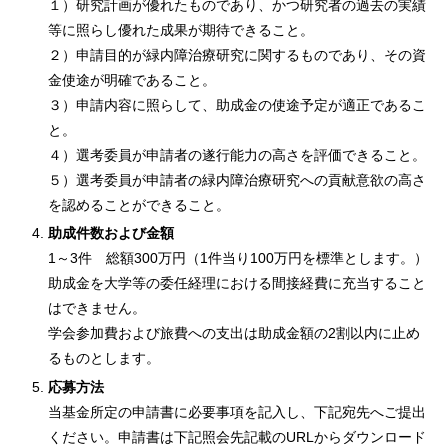
１）研究計画が優れたものであり、かつ研究者の過去の実績
等に照らし優れた成果が期待できること。
２）申請目的が緑内障治療研究に関するものであり、その資
金使途が明確であること。
３）申請内容に照らして、助成金の使途予定が適正であるこ
と。
４）選考委員が申請者の遂行能力の高さを評価できること。
５）選考委員が申請者の緑内障治療研究への貢献意欲の高さ
を認めることができること。
助成件数および金額
1～3件 総額300万円（1件当り100万円を標準とします。）
助成金を大学等の委任経理における間接経費に充当すること
はできません。
学会参加費および旅費への支出は助成金額の2割以内に止め
るものとします。
応募方法
当基金所定の申請書に必要事項を記入し、下記宛先へご提出
ください。申請書は下記照会先記載のURLからダウンロード