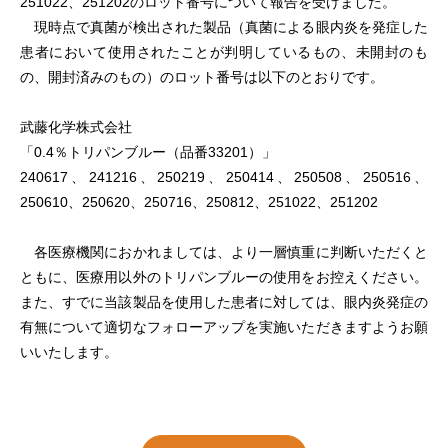
251022、251202のロット番号について報告を受けました。
現時点で真菌が検出された製品（真菌による眼内炎を発症した
患者において使用されたことが判明しているもの、未開封のも
の、開封済みのもの）のロット番号は以下のとおりです。
武藤化学株式会社
「0.4％トリパンブルー（品番33201）」
240617、241216、250219、250414、250508、250516、
250610、250620、250716、250812、251022、251202
各医療機関におかれましては、より一層慎重に判断いただくと
ともに、医療用以外のトリパンブルーの使用をお控えください。
また、すでに当該製品を使用した患者に対しては、眼内炎発症の
有無について適切なフォローアップを実施いただきますようお願
いいたします。