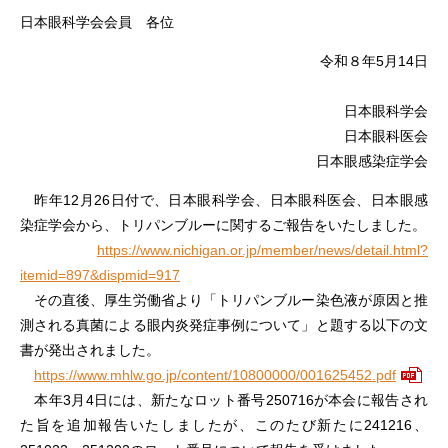
日本眼科学会会員 各位
令和８年5⽉14⽇
日本眼科学会
日本眼科医会
日本眼感染症学会
昨年12月26日付で、日本眼科学会、日本眼科医会、日本眼感
染症学会から、トリパンブルーに関するご報告をいたしました。
https://www.nichigan.or.jp/member/news/detail.html?
itemid=897&dispmid=917
その直後、厚生労働省より「トリパンブルー染色液が原因と推
測される真菌による眼内炎発症事例について」と題する以下の文
書が発出されました。
https://www.mhlw.go.jp/content/10800000/001625452.pdf
本年3月4日には、新たなロット番号250716が本会に報告され
た旨を追加報告いたしましたが、このたび新たに241216、