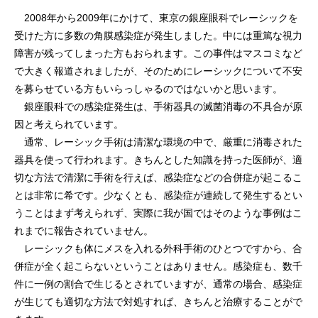
2008年から2009年にかけて、東京の銀座眼科でレーシックを
受けた方に多数の角膜感染症が発生しました。中には重篤な視力
障害が残ってしまった方もおられます。この事件はマスコミなど
で大きく報道されましたが、そのためにレーシックについて不安
を募らせている方もいらっしゃるのではないかと思います。
銀座眼科での感染症発生は、手術器具の滅菌消毒の不具合が原
因と考えられています。
通常、レーシック手術は清潔な環境の中で、厳重に消毒された
器具を使って行われます。きちんとした知識を持った医師が、適
切な方法で清潔に手術を行えば、感染症などの合併症が起こるこ
とは非常に希です。少なくとも、感染症が連続して発生するとい
うことはまず考えられず、実際に我が国ではそのような事例はこ
れまでに報告されていません。
レーシックも体にメスを入れる外科手術のひとつですから、合
併症が全く起こらないということはありません。感染症も、数千
件に一例の割合で生じるとされていますが、通常の場合、感染症
が生じても適切な方法で対処すれば、きちんと治療することがで