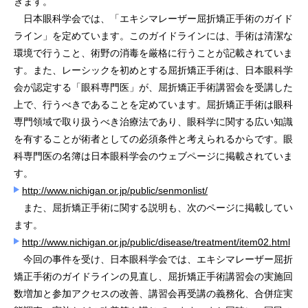
きます。
日本眼科学会では、「エキシマレーザー屈折矯正手術のガイド
ライン」を定めています。このガイドラインには、手術は清潔な
環境で行うこと、術野の消毒を厳格に行うことが記載されていま
す。また、レーシックを初めとする屈折矯正手術は、日本眼科学
会が認定する「眼科専門医」が、屈折矯正手術講習会を受講した
上で、行うべきであることを定めています。屈折矯正手術は眼科
専門領域で取り扱うべき治療法であり、眼科学に関する広い知識
を有することが術者としての必須条件と考えられるからです。眼
科専門医の名簿は日本眼科学会のウェブページに掲載されていま
す。
http://www.nichigan.or.jp/public/senmonlist/
また、屈折矯正手術に関する説明も、次のページに掲載してい
ます。
http://www.nichigan.or.jp/public/disease/treatment/item02.html
今回の事件を受け、日本眼科学会では、エキシマレーザー屈折
矯正手術のガイドラインの見直し、屈折矯正手術講習会の実施回
数増加と参加アクセスの改善、講習会再受講の義務化、合併症実