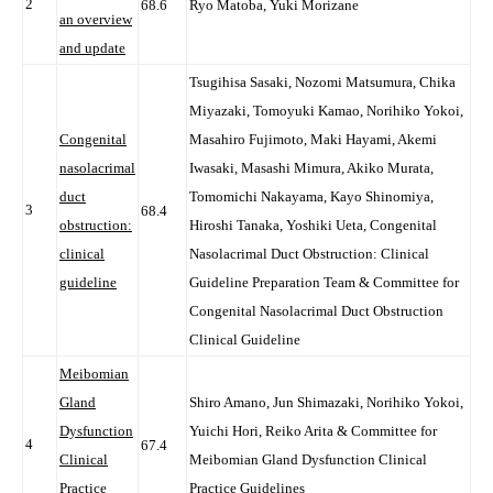
2
68.6
Ryo Matoba, Yuki Morizane
an overview
and update
Tsugihisa Sasaki, Nozomi Matsumura, Chika
Miyazaki, Tomoyuki Kamao, Norihiko Yokoi,
Congenital
Masahiro Fujimoto, Maki Hayami, Akemi
nasolacrimal
Iwasaki, Masashi Mimura, Akiko Murata,
duct
Tomomichi Nakayama, Kayo Shinomiya,
3
68.4
obstruction:
Hiroshi Tanaka, Yoshiki Ueta, Congenital
clinical
Nasolacrimal Duct Obstruction: Clinical
guideline
Guideline Preparation Team & Committee for
Congenital Nasolacrimal Duct Obstruction
Clinical Guideline
Meibomian
Gland
Shiro Amano, Jun Shimazaki, Norihiko Yokoi,
Dysfunction
Yuichi Hori, Reiko Arita & Committee for
4
67.4
Clinical
Meibomian Gland Dysfunction Clinical
Practice
Practice Guidelines