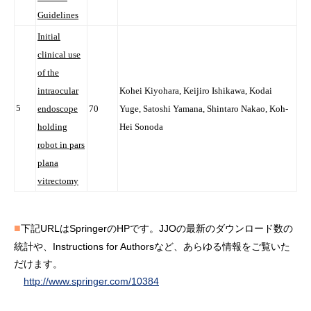
Guidelines
Initial
clinical use
of the
intraocular
Kohei Kiyohara, Keijiro Ishikawa, Kodai
5
endoscope
70
Yuge, Satoshi Yamana, Shintaro Nakao, Koh-
holding
Hei Sonoda
robot in pars
plana
vitrectomy
■
下記URLはSpringerのHPです。JJOの最新のダウンロード数の
統計や、Instructions for Authorsなど、あらゆる情報をご覧いた
だけます。
http://www.springer.com/10384