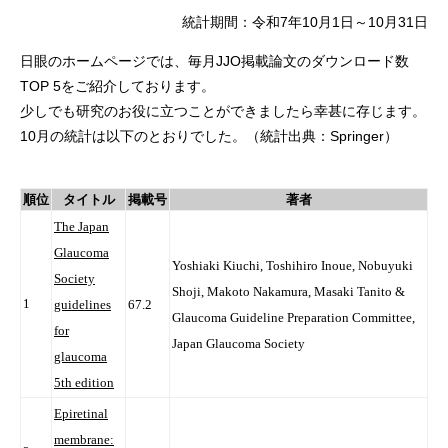
統計期間：令和7年10月1日～10月31日
日眼のホームページでは、毎月JJO掲載論文のダウンロード数
TOP 5をご紹介しております。
少しでも研究のお役に立つことができましたら幸甚に存じます。
10月の統計は以下のとおりでした。（統計出典：Springer）
順位
タイトル
掲載号
著者
The Japan
Glaucoma
Yoshiaki Kiuchi, Toshihiro Inoue, Nobuyuki
Society
Shoji, Makoto Nakamura, Masaki Tanito &
1
guidelines
67.2
Glaucoma Guideline Preparation Committee,
for
Japan Glaucoma Society
glaucoma
5th edition
Epiretinal
membrane: