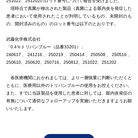
251022、251202のロット番号について報告を受けました。
現時点で真菌が検出された製品（真菌による眼内炎を発症した
患者において使用されたことが判明しているもの、未開封のも
の、開封済みのもの）のロット番号は以下のとおりです。
武藤化学株式会社
「0.4％トリパンブルー（品番33201）」
240617、241216、250219、250414、250508、250516、
250610、250620、250716、250812、251022、251202
各医療機関におかれましては、より一層慎重に判断いただくと
ともに、医療用以外のトリパンブルーの使用をお控えください。
また、すでに当該製品を使用した患者に対しては、眼内炎発症の
有無について適切なフォローアップを実施いただきますようお願
いいたします。