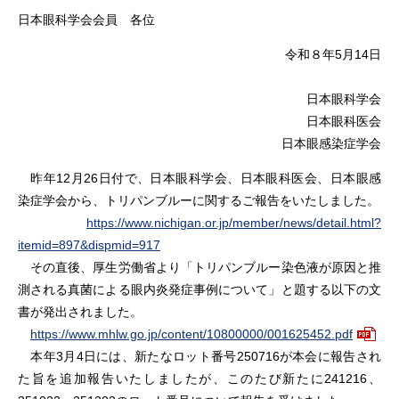
日本眼科学会会員 各位
令和８年5⽉14⽇
日本眼科学会
日本眼科医会
日本眼感染症学会
昨年12月26日付で、日本眼科学会、日本眼科医会、日本眼感
染症学会から、トリパンブルーに関するご報告をいたしました。
https://www.nichigan.or.jp/member/news/detail.html?
itemid=897&dispmid=917
その直後、厚生労働省より「トリパンブルー染色液が原因と推
測される真菌による眼内炎発症事例について」と題する以下の文
書が発出されました。
https://www.mhlw.go.jp/content/10800000/001625452.pdf
本年3月4日には、新たなロット番号250716が本会に報告され
た旨を追加報告いたしましたが、このたび新たに241216、