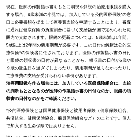
現在、医師の作製指示書をもとに弱視や斜視の治療用眼鏡を購入
する場合、9歳未満の小児では、加入している公的医療保険*の窓
口に必要書類を提出して療養費支給を申請することにより、審査
に通れば健康保険の負担割合に基づく支給額が国で定められた範
囲内で支給されます。眼鏡の更新については、5歳未満は1年間、
5歳以上は2年間の装用期間が必要です。この日付の解釈は公的医
療保険*の保険者に任されております。医師の作製指示書の日付
と眼鏡の領収書の日付が異なることから、領収書の日付が5歳や
９歳の誕生日を過ぎてしまったり、装用期間が足りなかったりし
て療養費の支給が受けられない事例があります。
治療用眼鏡を作る場合には、加入している医療保険組合に、支給
の判断もととなるのが医師の作製指示書の日付なのか、眼鏡の領
収書の日付なのかをご確認ください。
*公的医療保険とは国民健康保険と被用者保険（健康保険組合、
共済組合、健康保険協会、船員保険組合など）のことです。個人
で加入する生命保険ではありません。