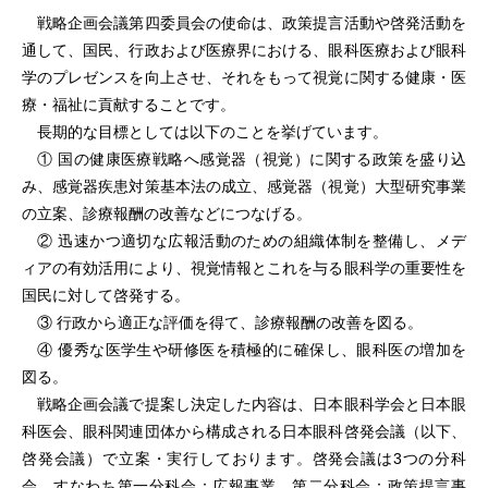
戦略企画会議第四委員会の使命は、政策提言活動や啓発活動を
通して、国民、行政および医療界における、眼科医療および眼科
学のプレゼンスを向上させ、それをもって視覚に関する健康・医
療・福祉に貢献することです。
長期的な目標としては以下のことを挙げています。
① 国の健康医療戦略へ感覚器（視覚）に関する政策を盛り込
み、感覚器疾患対策基本法の成立、感覚器（視覚）大型研究事業
の立案、診療報酬の改善などにつなげる。
② 迅速かつ適切な広報活動のための組織体制を整備し、メデ
ィアの有効活用により、視覚情報とこれを与る眼科学の重要性を
国民に対して啓発する。
③ 行政から適正な評価を得て、診療報酬の改善を図る。
④ 優秀な医学生や研修医を積極的に確保し、眼科医の増加を
図る。
戦略企画会議で提案し決定した内容は、日本眼科学会と日本眼
科医会、眼科関連団体から構成される日本眼科啓発会議（以下、
啓発会議）で立案・実行しております。啓発会議は3つの分科
会、すなわち第一分科会：広報事業、第二分科会：政策提言事