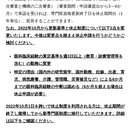
次審査と機構の二次審査）（審査期間：申請書提出から3～4か
月）で承認を受ければ、専門医資格更新終了日を休止期間分（1
年単位）、延長することができます。
なお、2022年10月から更新基準と休止制度について以下2点を変
更いたします。今後は変更点を踏まえ休止申請を行うかどうかご
検討ください。
眼科臨床経験の算定基準を週3日以上（教育・診療管理等を
含む）の勤務に変更
特定の理由（国内外の研究留学、国外勤務、妊娠、出産、育
児、病気療養、介護、管理職、災害被災など）による6か月
までの眼科臨床経験の中断は認める（6か月を超える場合は
休止申請が必要）
2022年10月1日を跨いで休止制度を利用される方は、休止期間が
終了し復帰してから新専門医制度に移行していただきます。詳細
は以下をご確認ください。