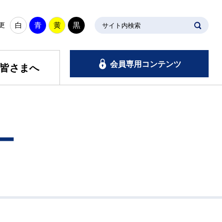
白
青
黄
黒
更
サイト内検索
会員専用コンテンツ
皆さまへ
ー