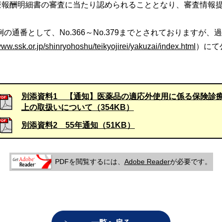
診療報酬明細書の審査に当たり認められることとなり、審査情報
通番として、No.366～No.379までとされておりますが
www.ssk.or.jp/shinryohoshu/teikyojirei/yakuzai/index.html
）にて
別添資料1 【通知】医薬品の適応外使用に係る保険診
上の取扱いについて（354KB）
別添資料2 55年通知（51KB）
PDFを閲覧するには、
Adobe Reader
が必要です。