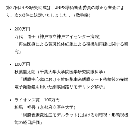
第27回JRPS研究助成は、JRPS学術審査委員の厳正な審査によ
り、次の3件に決定いたしました．（敬称略）
200万円
万代 道子（神戸市立神戸アイセンター病院）
「再生医療による黄斑錐体細胞による視機能再建に関する研
究」
100万円
秋葉龍太朗（千葉大学大学院医学研究院眼科学）
「網膜中心窩における幹細胞由来網膜シート移植後の先端
電子顕微鏡を用いた網膜回路リモデリング解析」
ライオンズ賞 100万円
相馬 祥吾（京都府立医科大学）
「網膜色素変性症モデルラットにおける明暗視・形態視機
能の経日評価」