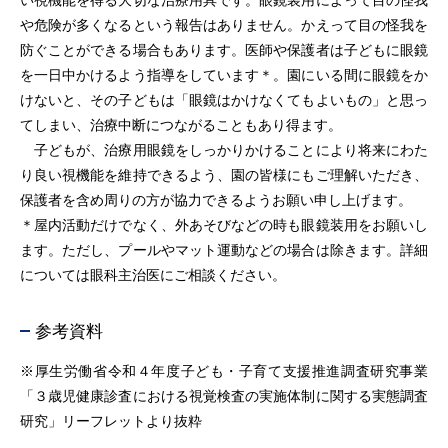
い視機能を得る大切な治療用具です。眼鏡装用によって目の怪我
や危険が多くなるという報告はありません。かえって目の怪我を
防ぐことができる場合もあります。医師や保護者は子どもに眼鏡
を一日中かけるよう指導をしています＊。園にいる間に眼鏡をか
けないと、その子どもは「眼鏡はかけなくてもよいもの」と思っ
てしまい、治療中断につながることもあり得ます。
子どもが、治療用眼鏡をしっかりかけることにより将来にわた
り良い視機能を維持できるよう、園の皆様にもご理解いただき、
保護者を含め周りの方が協力できるようお願い申し上げます。
＊屋内活動だけでなく、外あそびなどの時も眼鏡装用をお願いし
ます。ただし、プールやマット運動などの場合は除きます。詳細
については眼科主治医にご相談ください。
参考資料
※厚生労働省令和４年度子ども・子育て支援推進調査研究事業
「３歳児健康診査における視覚検査の実施体制に関する実態調査
研究」リーフレットより抜粋