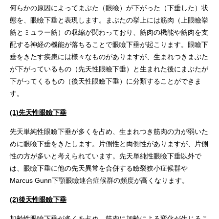
何らかの原因によってまぶた（眼瞼）が下がった（下垂した）状
態を、眼瞼下垂と表現します。まぶたの挙上には筋肉（上眼瞼挙
筋とミュラー筋）の収縮が関わっており、筋肉の機能や筋肉を支
配する神経の機能が落ちることで眼瞼下垂が起こります。眼瞼下
垂をきたす疾患には様々なものがありますが、生まれつきまぶた
が下がっているもの（先天性眼瞼下垂）と生まれた後にまぶたが
下がってくるもの（後天性眼瞼下垂）に分類することができま
す。
(1)先天性眼瞼下垂
先天単純性眼瞼下垂が多くを占め、生まれつき筋肉の力が弱いた
めに眼瞼下垂をきたします。片側性と両側性がありますが、片側
性の方が多いと考えられています。先天単純性眼瞼下垂以外で
は、眼瞼下垂に他の先天異常を合併する瞼裂狭小症候群や
Marcus Gunn下顎眼瞼連合症候群の頻度が高くなります。
(2)後天性眼瞼下垂
加齢性眼瞼下垂が多くを占め、筋肉に加齢による変化が生じるこ