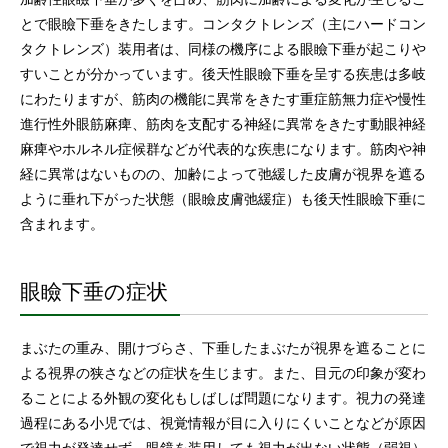
とで眼瞼下垂をきたします。コンタクトレンズ（主にハードコン
タクトレンズ）装用者は、同様の機序による眼瞼下垂が起こりや
すいことが分かっています。後天性眼瞼下垂を呈する疾患は多岐
にわたりますが、筋肉の機能に異常をきたす重症筋無力症や慢性
進行性外眼筋麻痺、筋肉を支配する神経に異常をきたす動眼神経
麻痺やホルネル症候群などが代表的な疾患になります。筋肉や神
経に異常はないものの、加齢によって弛緩した皮膚が視界を遮る
ように垂れ下がった状態（眼瞼皮膚弛緩症）も後天性眼瞼下垂に
含まれます。
眼瞼下垂の症状
まぶたの重み、開けづらさ、下垂したまぶたが視界を遮ることに
よる視界の狭さなどの症状を生じます。また、目元の印象が変わ
ることによる外観の変化もしばしば問題になります。視力の発達
過程にある小児では、視覚情報が目に入りにくいことなどが原因