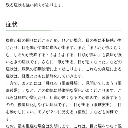
残る症状も強い傾向があります。
症状
炎症が目の周りに起こるため、ひどい場合、目の奥に不快感が生
じたり、目を動かす際に痛みが出ます。また「まぶたが赤くむく
む、しろめが充血する・ぶよぶよする、目頭が赤い」も炎症が強
いときの症状です。さらに「涙が出る、目が悪くなった」などの
症状は、病気の初期段階によく起こります。これらの炎症による
症状は、経過とともに鎮静化していきます。
一方で、まぶたには「腫れる（眼瞼腫脹）、見開いてしまう（眼
瞼後退）」など、この病気に特徴的な変化がよく起こります。こ
れらは脂肪が増えたり、組織が硬くなるのが原因で、改善するも
のの、後遺症化しやすい症状です。「目が出る（眼球突出）、目
を動かしにくい、モノが２つに見える（複視）」なども同様で
す。
なお、最も重症な場合は失明します。これは、目と脳をつなぐ視