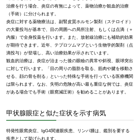
治療を行う場合、炎症の有無によって、薬物治療か観血的治療
（手術）に分けられます。
炎症に対する薬物療法は、副腎皮質ホルモン製剤（ステロイド）
の大量投与が基本で、目の周囲への局所注射、もしくは点滴（＋
内服）で全身投薬を行います。また、放射線治療にも補助的効果
が期待できます。近年、テプロツムマブという生物学的製剤（点
滴投与）が登場し、高い治療効果が示されています。
観血的治療は、炎症が治まった後の眼瞼の異常や斜視、眼球突出
に対して行います。「目の周りの脂肪を取る、筋肉や腱を移動さ
せる、顔の骨を削る」といった特殊な手術を行っている医療機関
は限られます。なお、失明の危険が高い最も重症な例では、炎症
がある場合でも手術（眼窩減圧術）を勧めることがあります。
甲状腺眼症と似た症状を示す病気
特発性眼窩炎症、IgG4関連眼疾患、リンパ腫は、鑑別を要する
疾患として挙げられます。