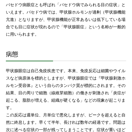
バセドウ病眼症とも呼ばれ「バセドウ病でみられる目の症状」と
いえます。バセドウ病では、甲状腺ホルモンが過剰（甲状腺機能
亢進）となりますが、甲状腺機能が正常あるいは低下している場
合でも目に症状が現れるので「甲状腺眼症」という名称が一般的
に用いられます。
病態
甲状腺眼症は自己免疫疾患です。本来、免疫反応は細菌やウイル
スなど病原体を標的としますが、甲状腺眼症では『甲状腺刺激ホ
ルモン受容体』という自らのタンパク質が標的にされます。その
結果、目の周りで細胞（線維芽細胞）の働きが刺激され「炎症が
起こる、脂肪が増える、組織が硬くなる」などの現象が起こりま
す。
この反応は週単位、月単位で悪化しますが、ピークを超えると自
然に終息します。早くて半年、長ければ数年の経過です。問題は
次に述べる症状の一部が残ってしまうことです。症状が重いほど