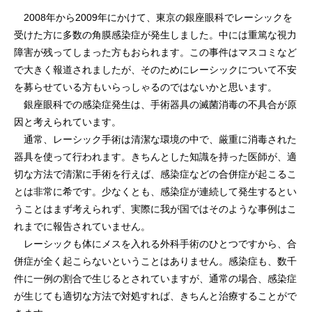
2008年から2009年にかけて、東京の銀座眼科でレーシックを
受けた方に多数の角膜感染症が発生しました。中には重篤な視力
障害が残ってしまった方もおられます。この事件はマスコミなど
で大きく報道されましたが、そのためにレーシックについて不安
を募らせている方もいらっしゃるのではないかと思います。
銀座眼科での感染症発生は、手術器具の滅菌消毒の不具合が原
因と考えられています。
通常、レーシック手術は清潔な環境の中で、厳重に消毒された
器具を使って行われます。きちんとした知識を持った医師が、適
切な方法で清潔に手術を行えば、感染症などの合併症が起こるこ
とは非常に希です。少なくとも、感染症が連続して発生するとい
うことはまず考えられず、実際に我が国ではそのような事例はこ
れまでに報告されていません。
レーシックも体にメスを入れる外科手術のひとつですから、合
併症が全く起こらないということはありません。感染症も、数千
件に一例の割合で生じるとされていますが、通常の場合、感染症
が生じても適切な方法で対処すれば、きちんと治療することがで