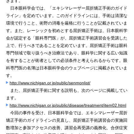
きます。
日本眼科学会では、「エキシマレーザー屈折矯正手術のガイド
ライン」を定めています。このガイドラインには、手術は清潔な
環境で行うこと、術野の消毒を厳格に行うことが記載されていま
す。また、レーシックを初めとする屈折矯正手術は、日本眼科学
会が認定する「眼科専門医」が、屈折矯正手術講習会を受講した
上で、行うべきであることを定めています。屈折矯正手術は眼科
専門領域で取り扱うべき治療法であり、眼科学に関する広い知識
を有することが術者としての必須条件と考えられるからです。眼
科専門医の名簿は日本眼科学会のウェブページに掲載されていま
す。
http://www.nichigan.or.jp/public/senmonlist/
また、屈折矯正手術に関する説明も、次のページに掲載してい
ます。
http://www.nichigan.or.jp/public/disease/treatment/item02.html
今回の事件を受け、日本眼科学会では、エキシマレーザー屈折
矯正手術のガイドラインの見直し、屈折矯正手術講習会の実施回
数増加と参加アクセスの改善、講習会再受講の義務化、合併症実