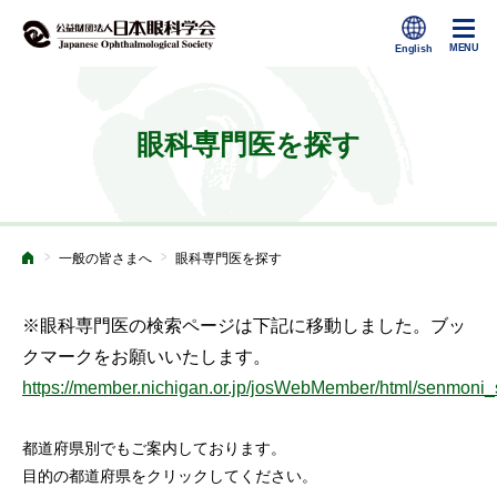
眼科専門医を探す
>
>
一般の皆さまへ
眼科専門医を探す
ホーム
※眼科専門医の検索ページは下記に移動しました。ブッ
クマークをお願いいたします。
https://member.nichigan.or.jp/josWebMember/html/senmoni_
都道府県別でもご案内しております。
目的の都道府県をクリックしてください。